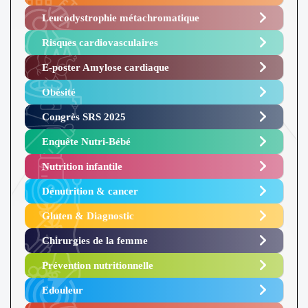
Leucodystrophie métachromatique
Risques cardiovasculaires
E-poster Amylose cardiaque ​
Obésité ​
Congrès SRS 2025 ​
Enquête Nutri-Bébé ​
Nutrition infantile
Dénutrition & cancer
Gluten & Diagnostic
Chirurgies de la femme
Prévention nutritionnelle
Edouleur​