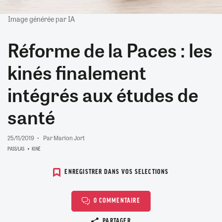
Image générée par IA
Réforme de la Paces : les
kinés finalement
intégrés aux études de
santé
25/11/2019
Par Marion Jort
PASS/LAS
KINÉ
ENREGISTRER DANS VOS SELECTIONS
0 COMMENTAIRE
Copier le lien
PARTAGER