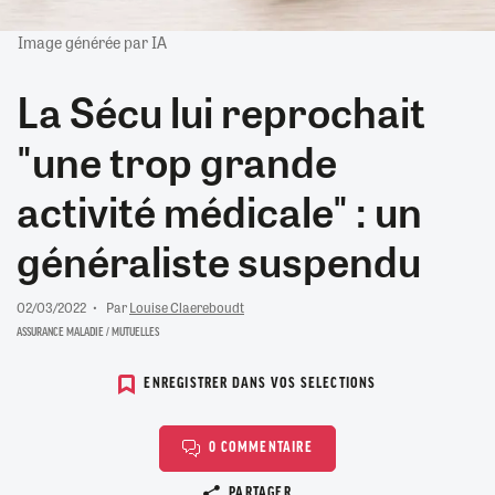
Image générée par IA
La Sécu lui reprochait
"une trop grande
activité médicale" : un
généraliste suspendu
02/03/2022
Par
Louise Claereboudt
ASSURANCE MALADIE / MUTUELLES
ENREGISTRER DANS VOS SELECTIONS
0 COMMENTAIRE
Copier le lien
PARTAGER