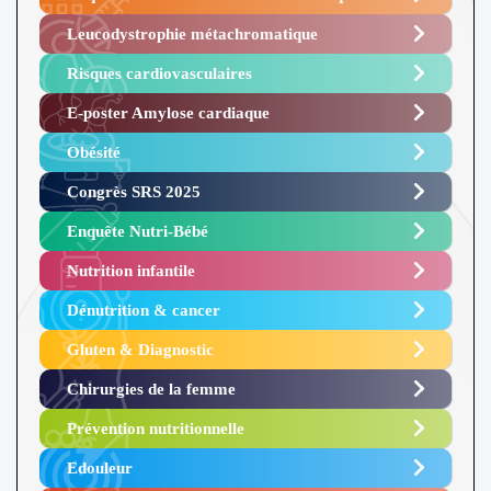
Leucodystrophie métachromatique
Risques cardiovasculaires
E-poster Amylose cardiaque ​
Obésité ​
Congrès SRS 2025 ​
Enquête Nutri-Bébé ​
Nutrition infantile
Dénutrition & cancer
Gluten & Diagnostic
Chirurgies de la femme
Prévention nutritionnelle
Edouleur​