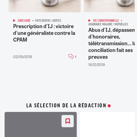
JUDICIAIRE
FAITS DIVERS / JUSTICE
VIE CONVENTIONNELLE
Prescription d'IJ : victoire
ASSURANCE MALADIE / MUTUELLES
Abus d'IJ, dépassem
d'une généraliste contre la
d'honoraires,
CPAM
télétransmission… la
conciliation fait ses
preuves
02/09/2019
0
16/12/2019
LA SÉLECTION DE LA RÉDACTION