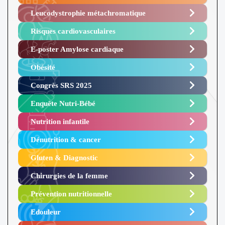
Leucodystrophie métachromatique
Risques cardiovasculaires
E-poster Amylose cardiaque ​
Obésité ​
Congrès SRS 2025 ​
Enquête Nutri-Bébé ​
Nutrition infantile
Dénutrition & cancer
Gluten & Diagnostic
Chirurgies de la femme
Prévention nutritionnelle
Edouleur​