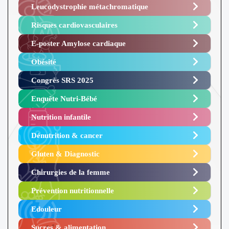
Leucodystrophie métachromatique
Risques cardiovasculaires
E-poster Amylose cardiaque ​
Obésité ​
Congrès SRS 2025 ​
Enquête Nutri-Bébé ​
Nutrition infantile
Dénutrition & cancer
Gluten & Diagnostic
Chirurgies de la femme
Prévention nutritionnelle
Edouleur​
Sucres & alimentation​