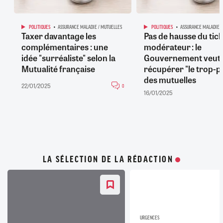
POLITIQUES
ASSURANCE MALADIE / MUTUELLES
POLITIQUES
ASSURANCE MALADIE /
Taxer davantage les
Pas de hausse du tick
complémentaires : une
modérateur : le
idée "surréaliste" selon la
Gouvernement veut
Mutualité française
récupérer "le trop-p
des mutuelles
22/01/2025
0
16/01/2025
LA SÉLECTION DE LA RÉDACTION
URGENCES