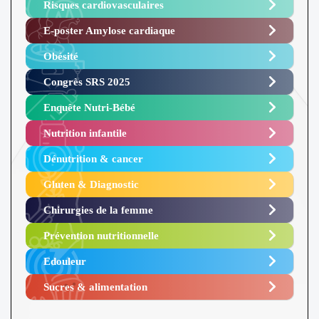
Risques cardiovasculaires
E-poster Amylose cardiaque ​
Obésité ​
Congrès SRS 2025 ​
Enquête Nutri-Bébé ​
Nutrition infantile
Dénutrition & cancer
Gluten & Diagnostic
Chirurgies de la femme
Prévention nutritionnelle
Edouleur​
Sucres & alimentation​