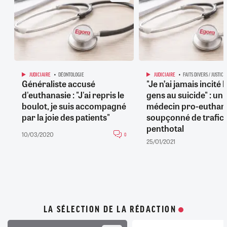
JUDICIAIRE
DÉONTOLOGIE
JUDICIAIRE
FAITS DIVERS / JUSTICE
Généraliste accusé
"Je n’ai jamais incité l
d'euthanasie : "J'ai repris le
gens au suicide" : un
boulot, je suis accompagné
médecin pro-euthan
par la joie des patients"
soupçonné de trafic 
penthotal
10/03/2020
0
25/01/2021
LA SÉLECTION DE LA RÉDACTION