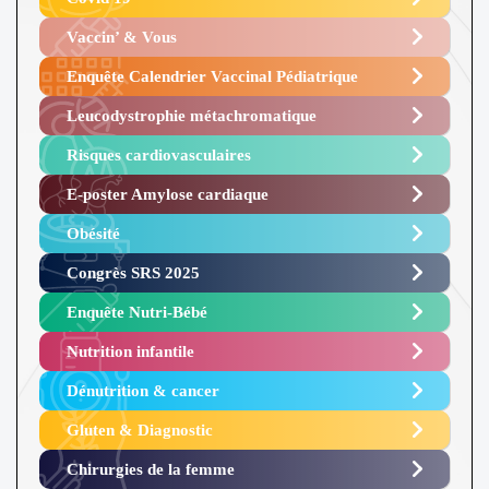
Vaccin’ & Vous
Enquête Calendrier Vaccinal Pédiatrique
Leucodystrophie métachromatique
Risques cardiovasculaires
E-poster Amylose cardiaque ​
Obésité ​
Congrès SRS 2025 ​
Enquête Nutri-Bébé ​
Nutrition infantile
Dénutrition & cancer
Gluten & Diagnostic
Chirurgies de la femme