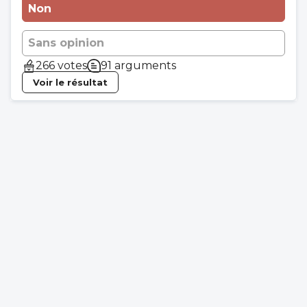
Non
Sans opinion
266 votes
91 arguments
Voir le résultat