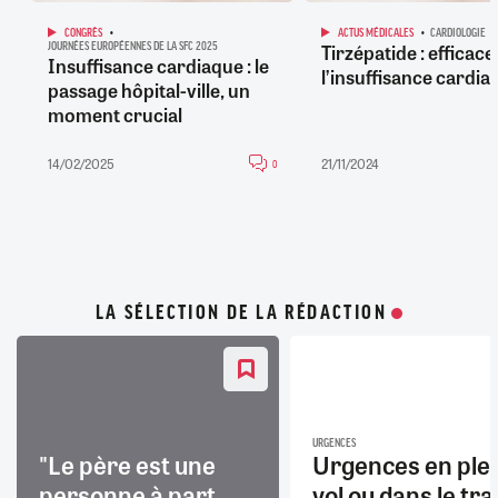
CONGRÈS
ACTUS MÉDICALES
CARDIOLOGIE
Tirzépatide : efficac
JOURNÉES EUROPÉENNES DE LA SFC 2025
Insuffisance cardiaque : le
l’insuffisance cardia
passage hôpital-ville, un
moment crucial
14/02/2025
21/11/2024
0
LA SÉLECTION DE LA RÉDACTION
URGENCES
"Le père est une
Urgences en ple
personne à part
vol ou dans le trai