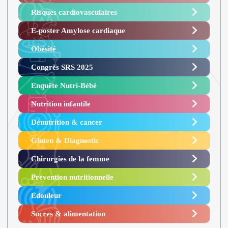
Risques cardiovasculaires
E-poster Amylose cardiaque ​
Obésité ​
Congrès SRS 2025 ​
Enquête Nutri-Bébé ​
Nutrition infantile
Dénutrition & cancer
Gluten & Diagnostic
Chirurgies de la femme
Prévention nutritionnelle
Edouleur​
Sucres & alimentation​