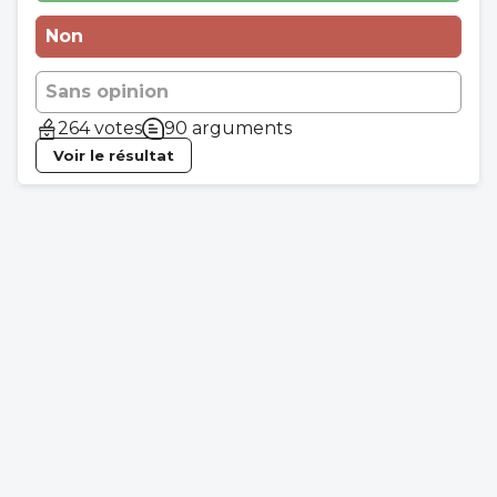
Non
Sans opinion
264 votes
90 arguments
Voir le résultat