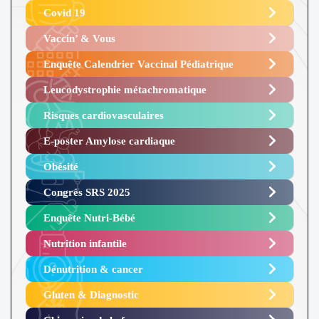
Covid 19
Vaccin’ & Vous
Enquête Calendrier Vaccinal Pédiatrique
Leucodystrophie métachromatique
Risques cardiovasculaires
E-poster Amylose cardiaque ​
Obésité ​
Congrès SRS 2025 ​
Enquête Nutri-Bébé ​
Nutrition infantile
Dénutrition & cancer
Gluten & Diagnostic