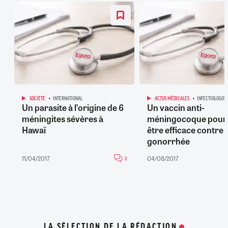
SOCIÉTÉ
INTERNATIONAL
ACTUS MÉDICALES
INFECTIOLOGIE
Un parasite à l’origine de 6
Un vaccin anti-
méningites sévères à
méningocoque pourr
Hawaï
être efficace contre l
gonorrhée
11/04/2017
04/08/2017
0
LA SÉLECTION DE LA RÉDACTION