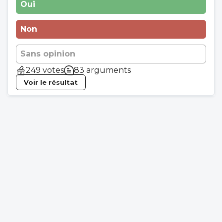
Oui
Non
Sans opinion
249 votes
83 arguments
Voir le résultat