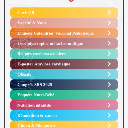
Covid 19
Vaccin’ & Vous
Enquête Calendrier Vaccinal Pédiatrique
Leucodystrophie métachromatique
Risques cardiovasculaires
E-poster Amylose cardiaque ​
Obésité ​
Congrès SRS 2025 ​
Enquête Nutri-Bébé ​
Nutrition infantile
Dénutrition & cancer
Gluten & Diagnostic