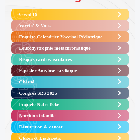
Covid 19
Vaccin’ & Vous
Enquête Calendrier Vaccinal Pédiatrique
Leucodystrophie métachromatique
Risques cardiovasculaires
E-poster Amylose cardiaque ​
Obésité ​
Congrès SRS 2025 ​
Enquête Nutri-Bébé ​
Nutrition infantile
Dénutrition & cancer
Gluten & Diagnostic