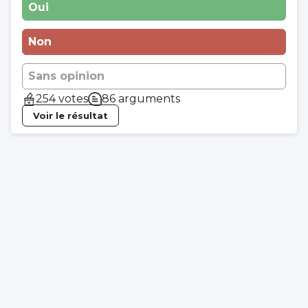
Oui
Non
Sans opinion
254 votes
86 arguments
Voir le résultat