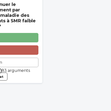
nuer le
ment par
 maladie des
s à SMR faible
?
n
83 arguments
tat