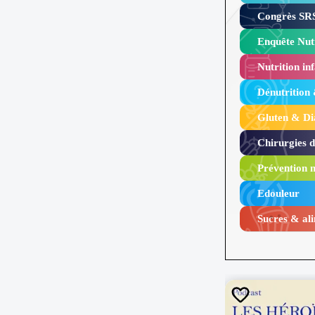
Congrès SRS
Enquête Nutr
Nutrition inf
Dénutrition
Gluten & Di
Chirurgies 
Prévention n
Edouleur​
Sucres & ali