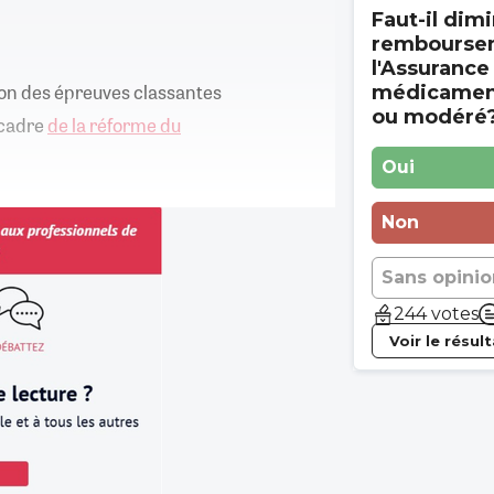
Faut-il dimi
rembourse
l'Assurance
tion des épreuves classantes
médicament
ou modéré
 cadre
de la réforme du
Oui
Non
Sans opinio
244 votes
Voir le résul