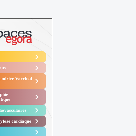
Vous
endrier Vaccinal
phie
tique
iovasculaires
lose cardiaque ​