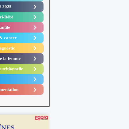
 2025 ​
i-Bébé ​
antile
 & cancer
agnostic
de la femme
utritionnelle
mentation​