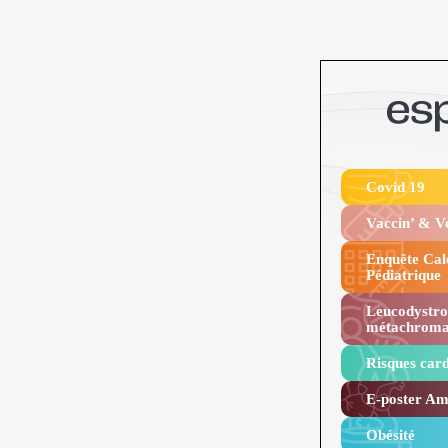
Covid 19
Vaccin’ & 
Enquête Cal
Pédiatrique
Leucodystro
métachroma
Risques card
E-poster Amy
Obésité ​