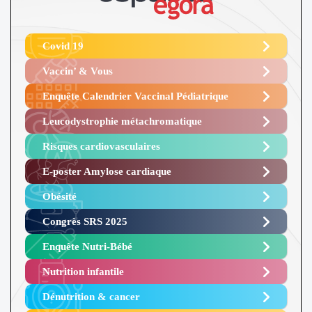
Covid 19
Vaccin’ & Vous
Enquête Calendrier Vaccinal Pédiatrique
Leucodystrophie métachromatique
Risques cardiovasculaires
E-poster Amylose cardiaque ​
Obésité ​
Congrès SRS 2025 ​
Enquête Nutri-Bébé ​
Nutrition infantile
Dénutrition & cancer