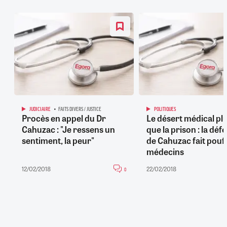
JUDICIAIRE
FAITS DIVERS / JUSTICE
POLITIQUES
Procès en appel du Dr
Le désert médical pl
Cahuzac : "Je ressens un
que la prison : la déf
sentiment, la peur"
de Cahuzac fait pouff
médecins
12/02/2018
22/02/2018
0