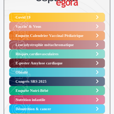
Covid 19
Vaccin’ & Vous
Enquête Calendrier Vaccinal Pédiatrique
Leucodystrophie métachromatique
Risques cardiovasculaires
E-poster Amylose cardiaque ​
Obésité ​
Congrès SRS 2025 ​
Enquête Nutri-Bébé ​
Nutrition infantile
Dénutrition & cancer