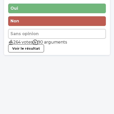
Oui
Non
Sans opinion
264 votes
90 arguments
Voir le résultat