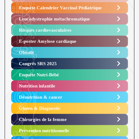
Enquête Calendrier Vaccinal Pédiatrique
Leucodystrophie métachromatique
Risques cardiovasculaires
E-poster Amylose cardiaque ​
Obésité ​
Congrès SRS 2025 ​
Enquête Nutri-Bébé ​
Nutrition infantile
Dénutrition & cancer
Gluten & Diagnostic
Chirurgies de la femme
Prévention nutritionnelle