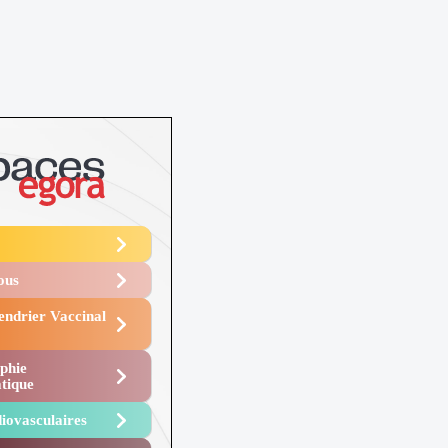
Vous
endrier Vaccinal
phie
tique
iovasculaires