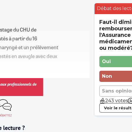
Débat des lect
Faut-il dimi
rembourse
pistage du CHU de
l'Assurance
tés à partir du 16
médicament
haryngé et un prélèvement
ou modéré
testés en aveugle avec deux
Oui
Non
Sans opinio
243 votes
Voir le résul