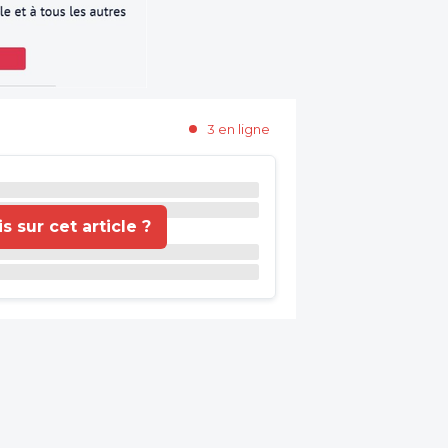
3 en ligne
 sur cet article ?