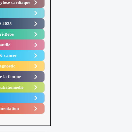
lose cardiaque ​
 2025 ​
i-Bébé ​
antile
 & cancer
agnostic
de la femme
utritionnelle
mentation​