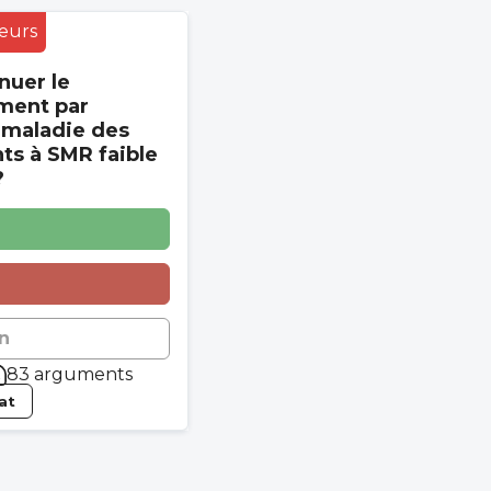
eurs
nuer le
ment par
 maladie des
s à SMR faible
?
n
83 arguments
tat