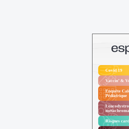
Covid 19
Vaccin’ & 
Enquête Cal
Pédiatrique
Leucodystro
métachroma
Risques card