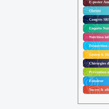
E-poster Amy
Obésité ​
Congrès SRS
Enquête Nutr
Nutrition inf
Dénutrition
Gluten & Di
Chirurgies 
Prévention n
Edouleur​
Sucres & ali