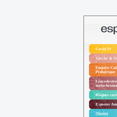
Covid 19
Vaccin’ & 
Enquête Cal
Pédiatrique
Leucodystro
métachroma
Risques card
E-poster Amy
Obésité ​