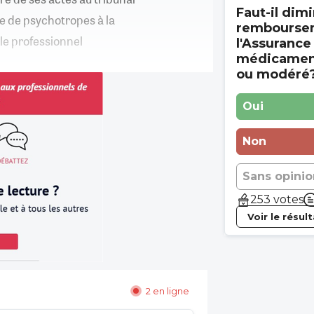
Faut-il dimi
te de psychotropes à la
rembourse
, le professionnel
l'Assurance
médicament
ou modéré
Oui
Non
Sans opinio
253 votes
Voir le résul
2 en ligne