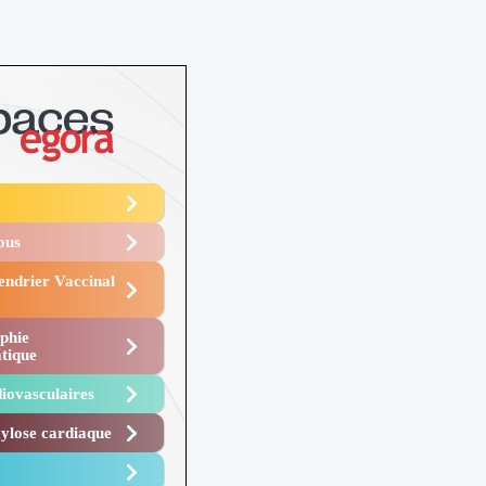
Vous
endrier Vaccinal
phie
tique
iovasculaires
lose cardiaque ​