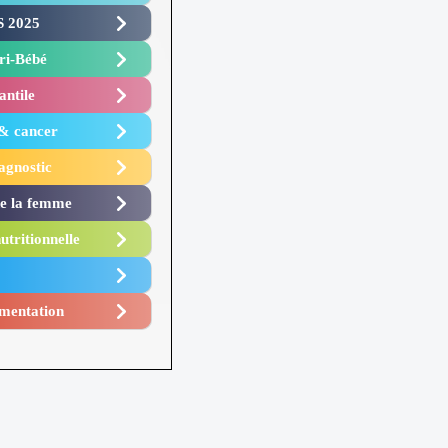
 2025 ​
i-Bébé ​
antile
 & cancer
agnostic
de la femme
utritionnelle
mentation​