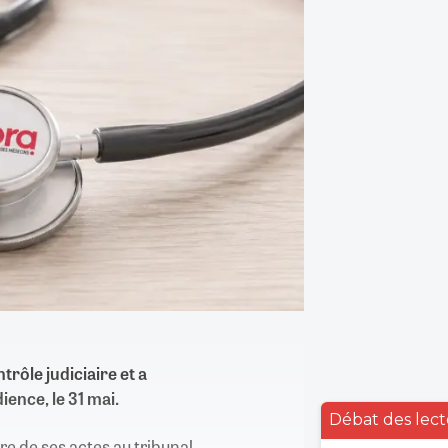
trôle judiciaire et a
dience, le 31 mai.
Débat des lect
e de ses actes au tribunal