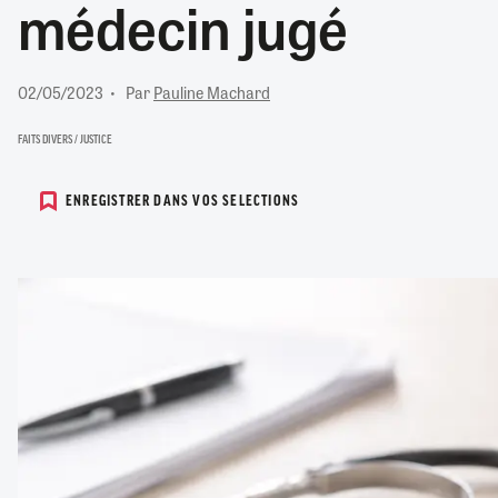
médecin jugé
RETRAITE
RÉMUNÉRATION
04/08/2026
0
SANTÉ NUMÉRIQUE
02/05/2023
Par
Pauline Machard
SOCIÉTÉ
VIE CONVENTIONNELLE
FAITS DIVERS / JUSTICE
TOUT VOIR
ENREGISTRER DANS VOS SELECTIONS