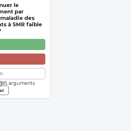
nuer le
ment par
 maladie des
s à SMR faible
?
n
85 arguments
tat