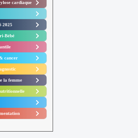
lose cardiaque ​
 2025 ​
i-Bébé ​
antile
 & cancer
agnostic
de la femme
utritionnelle
mentation​