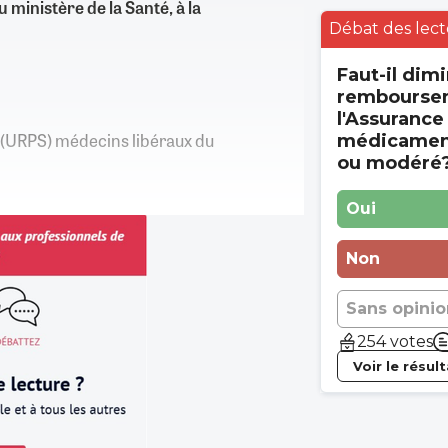
ministère de la Santé, à la
Débat des lect
Faut-il dimi
rembourse
l'Assurance
é (URPS) médecins libéraux du
médicament
ou modéré
Oui
Non
Sans opinio
254 votes
Voir le résul