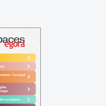
Vous
endrier Vaccinal
phie
tique
iovasculaires