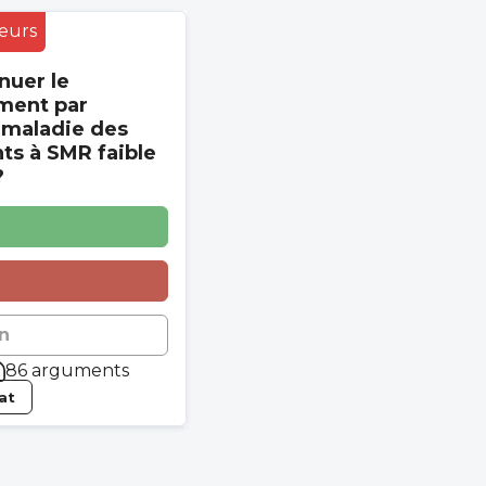
eurs
nuer le
ment par
 maladie des
s à SMR faible
?
n
86 arguments
tat