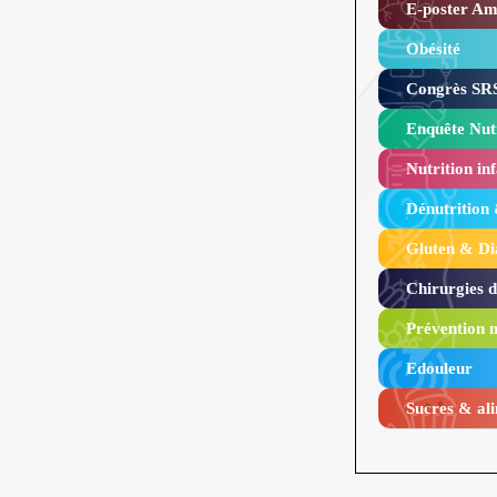
E-poster Amy
Obésité ​
Congrès SRS
Enquête Nutr
Nutrition inf
Dénutrition
Gluten & Di
Chirurgies 
Prévention n
Edouleur​
Sucres & ali