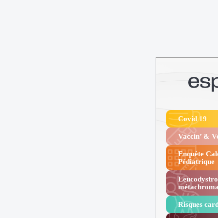
Covid 19
Vaccin’ & 
Enquête Cal
Pédiatrique
Leucodystro
métachroma
Risques card