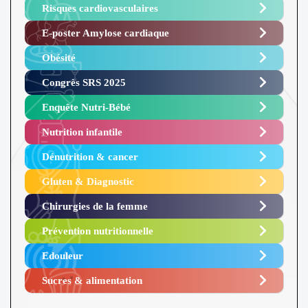
Risques cardiovasculaires
E-poster Amylose cardiaque ​
Obésité ​
Congrès SRS 2025 ​
Enquête Nutri-Bébé ​
Nutrition infantile
Dénutrition & cancer
Gluten & Diagnostic
Chirurgies de la femme
Prévention nutritionnelle
Edouleur​
Sucres & alimentation​