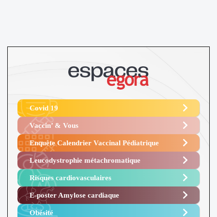
Covid 19
Vaccin’ & Vous
Enquête Calendrier Vaccinal Pédiatrique
Leucodystrophie métachromatique
Risques cardiovasculaires
E-poster Amylose cardiaque ​
Obésité ​