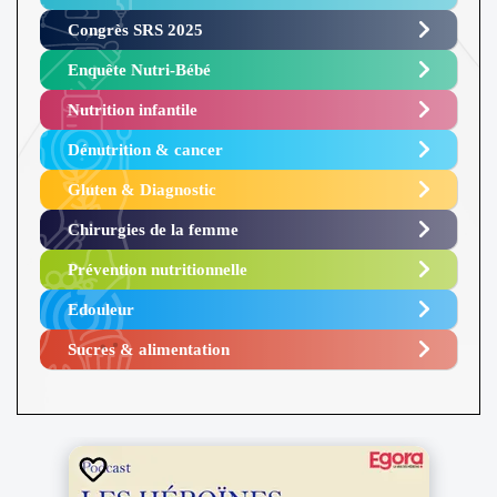
Congrès SRS 2025 ​
Enquête Nutri-Bébé ​
Nutrition infantile
Dénutrition & cancer
Gluten & Diagnostic
Chirurgies de la femme
Prévention nutritionnelle
Edouleur​
Sucres & alimentation​