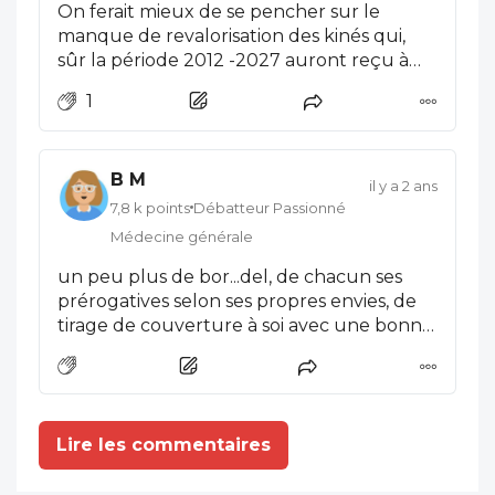
On ferait mieux de se pencher sur le
manque de revalorisation des kinés qui,
sûr la période 2012 -2027 auront reçu à
peine 10% vs 30% d’inflation. Merci Fatome!
1
Alors on peut créer autant de contre feux
pour berner la profession, les kinés
perdent 20 points de pouvoir d’achat en 15
B M
ans!
il y a 2 ans
7,8 k points
Débatteur Passionné
Médecine générale
un peu plus de bor...del, de chacun ses
prérogatives selon ses propres envies, de
tirage de couverture à soi avec une bonne
dose de bien pensance , au final en tout
inefficacité. Et n'oublions pas la formule:
en bonne intelligence. Ce qui serait bien,
c'est que les patients aient accès aux kinés
Lire les commentaires
dans un premier temps, puisque c'est plus
difficile que de consulter un médecin.