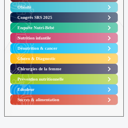
Obésité ​
Congrès SRS 2025 ​
Enquête Nutri-Bébé ​
Nutrition infantile
Dénutrition & cancer
Gluten & Diagnostic
Chirurgies de la femme
Prévention nutritionnelle
Edouleur​
Sucres & alimentation​