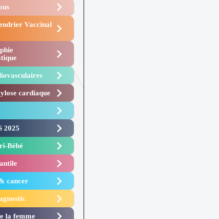
Vous
endrier Vaccinal
phie
tique
iovasculaires
lose cardiaque ​
 2025 ​
i-Bébé ​
antile
 & cancer
agnostic
de la femme