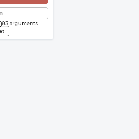
n
83 arguments
tat