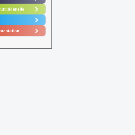
utritionnelle
mentation​