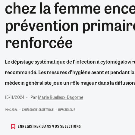
chez la femme encei
RETRAITE
RÉMUNÉRATION
04/08/2026
0
prévention primaire
SANTÉ NUMÉRIQUE
SOCIÉTÉ
renforcée
VIE CONVENTIONNELLE
TOUT VOIR
Le dépistage systématique de l’infection à cytomégalovir
recommandé. Les mesures d’hygiène avant et pendant la gr
médecin généraliste joue un rôle majeur dans la diffusio
15/11/2024
Par
Marie Ruelleux-Dagorne
JNMG 2024
GYNÉCOLOGIE-OBSTÉTRIQUE
INFECTIOLOGIE
ENREGISTRER DANS VOS SELECTIONS