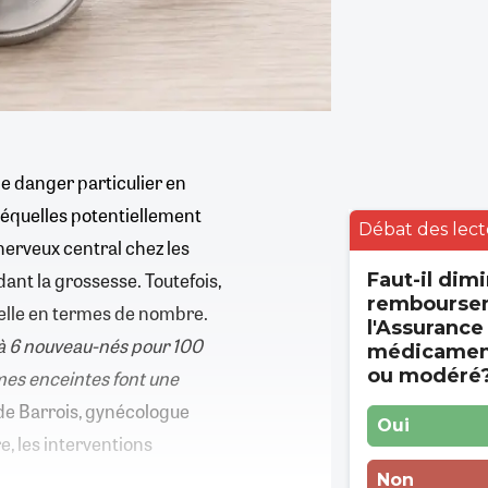
e danger particulier en
 séquelles potentiellement
Débat des lect
erveux central chez les
ant la grossesse. Toutefois,
Faut-il dimi
rembourse
nelle en termes de nombre.
l'Assurance
1 à 6 nouveau-nés pour 100
médicament
ou modéré
mmes enceintes font une
lde Barrois, gynécologue
Oui
re, les interventions
Non