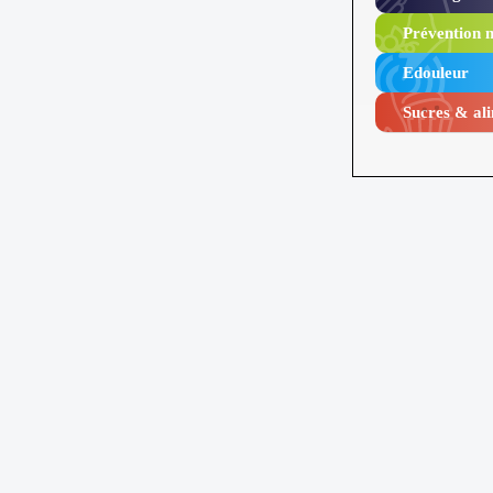
Prévention n
Edouleur​
Sucres & ali