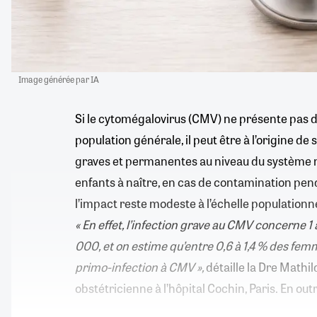
Image générée par IA
Si le cytomégalovirus (CMV) ne présente pas d
population générale, il peut être à l’origine de
graves et permanentes au niveau du système n
enfants à naître, en cas de contamination pend
l’impact reste modeste à l’échelle population
« En effet, l’infection grave au CMV concerne 
000, et on estime qu’entre 0,6 à 1,4 % des fe
primo-infection à CMV »,
détaille la Dre Mathi
obstétricienne à l’hôpital Cochin, Paris. En out