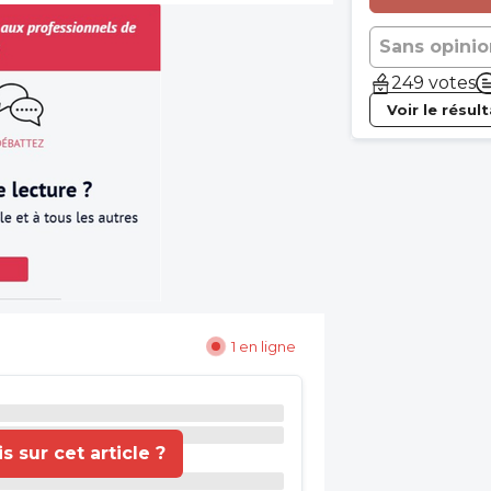
Sans opinio
249 votes
Voir le résul
1 en ligne
 sur cet article ?