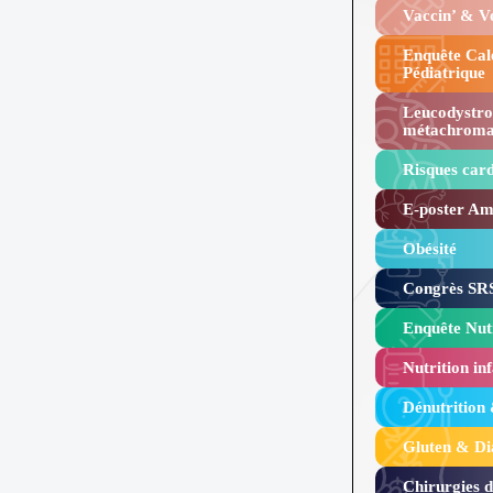
Vaccin’ & 
Enquête Cal
Pédiatrique
Leucodystro
métachroma
Risques card
E-poster Amy
Obésité ​
Congrès SRS
Enquête Nutr
Nutrition inf
Dénutrition
Gluten & Di
Chirurgies 