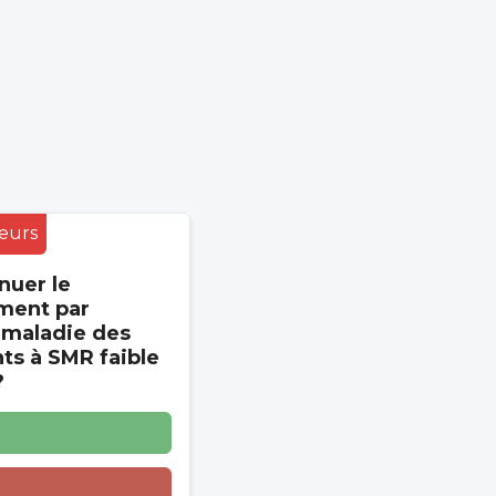
eurs
nuer le
ment par
 maladie des
s à SMR faible
?