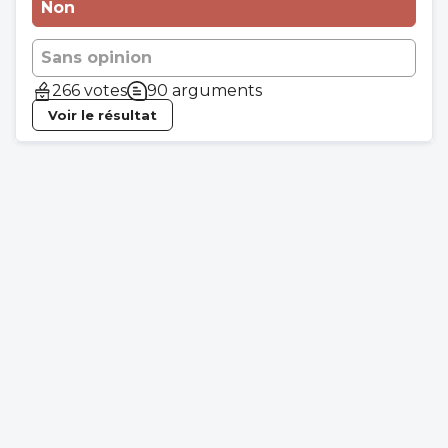
Non
Sans opinion
266 votes
90 arguments
Voir le résultat