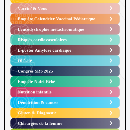
Vaccin’ & Vous
Enquête Calendrier Vaccinal Pédiatrique
Leucodystrophie métachromatique
Risques cardiovasculaires
E-poster Amylose cardiaque ​
Obésité ​
Congrès SRS 2025 ​
Enquête Nutri-Bébé ​
Nutrition infantile
Dénutrition & cancer
Gluten & Diagnostic
Chirurgies de la femme