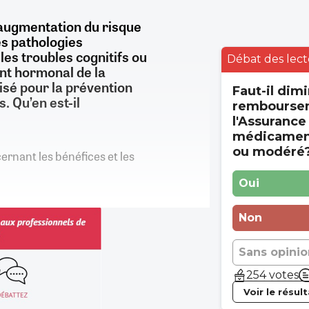
augmentation du risque
es pathologies
les troubles cognitifs ou
Débat des lect
nt hormonal de la
sé pour la prévention
Faut-il dimi
. Qu’en est-il
rembourse
l'Assurance
médicament
ou modéré
cernant les bénéfices et les
Oui
Non
Sans opinio
254 votes
Voir le résul