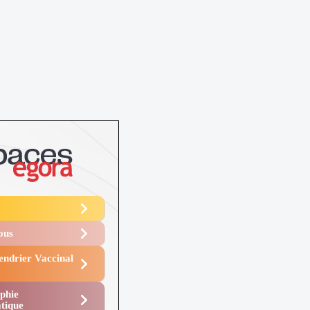
Vous
endrier Vaccinal
phie
tique