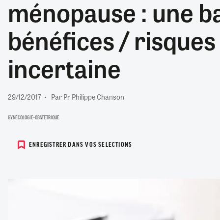
ménopause : une b
RETRAITE
RÉMUNÉRATION
04/08/2026
0
bénéfices / risques
SANTÉ NUMÉRIQUE
SOCIÉTÉ
incertaine
VIE CONVENTIONNELLE
TOUT VOIR
29/12/2017
Par Pr Philippe Chanson
GYNÉCOLOGIE-OBSTÉTRIQUE
ENREGISTRER DANS VOS SELECTIONS