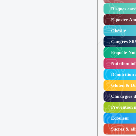
Risques card
E-poster Amy
Obésité ​
Congrès SRS
Enquête Nutr
Nutrition inf
Dénutrition
Gluten & Di
Chirurgies 
Prévention n
Edouleur​
Sucres & ali