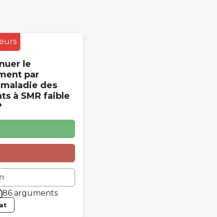
eurs
nuer le
ment par
 maladie des
s à SMR faible
?
n
86 arguments
tat