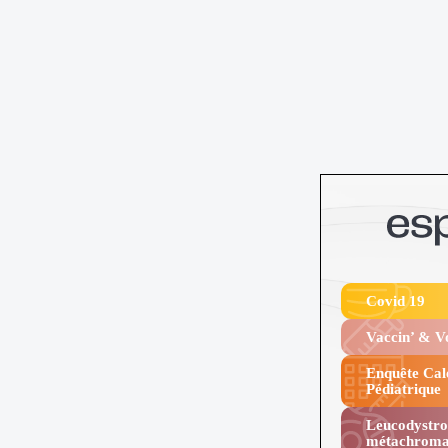
Covid 19
Vaccin’ & 
Enquête Cal
Pédiatrique
Leucodystro
métachroma