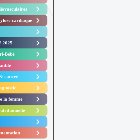
iovasculaires
lose cardiaque ​
 2025 ​
i-Bébé ​
antile
 & cancer
agnostic
de la femme
utritionnelle
mentation​