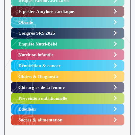
Risques cardiovasculaires
E-poster Amylose cardiaque ​
Obésité ​
Congrès SRS 2025 ​
Enquête Nutri-Bébé ​
Nutrition infantile
Dénutrition & cancer
Gluten & Diagnostic
Chirurgies de la femme
Prévention nutritionnelle
Edouleur​
Sucres & alimentation​