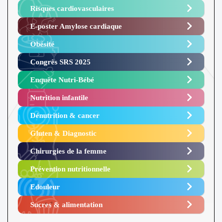
Risques cardiovasculaires
E-poster Amylose cardiaque ​
Obésité ​
Congrès SRS 2025 ​
Enquête Nutri-Bébé ​
Nutrition infantile
Dénutrition & cancer
Gluten & Diagnostic
Chirurgies de la femme
Prévention nutritionnelle
Edouleur​
Sucres & alimentation​