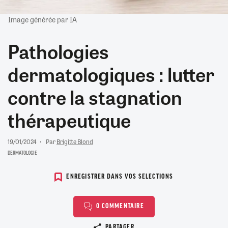
Image générée par IA
Pathologies
dermatologiques : lutter
contre la stagnation
thérapeutique
19/01/2024
Par
Brigitte Blond
DERMATOLOGIE
ENREGISTRER DANS VOS SELECTIONS
0 COMMENTAIRE
Copier le lien
PARTAGER