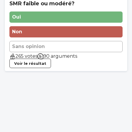
SMR faible ou modéré?
Oui
Non
Sans opinion
265 votes
90 arguments
Voir le résultat