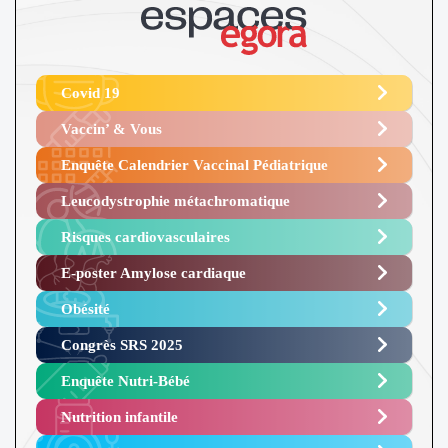
Covid 19
Vaccin’ & Vous
Enquête Calendrier Vaccinal Pédiatrique
Leucodystrophie métachromatique
Risques cardiovasculaires
E-poster Amylose cardiaque ​
Obésité ​
Congrès SRS 2025 ​
Enquête Nutri-Bébé ​
Nutrition infantile