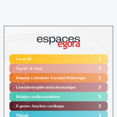
Covid 19
Vaccin’ & Vous
Enquête Calendrier Vaccinal Pédiatrique
Leucodystrophie métachromatique
Risques cardiovasculaires
E-poster Amylose cardiaque ​
Obésité ​