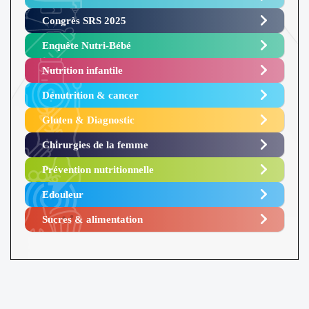
Congrès SRS 2025 ​
Enquête Nutri-Bébé ​
Nutrition infantile
Dénutrition & cancer
Gluten & Diagnostic
Chirurgies de la femme
Prévention nutritionnelle
Edouleur​
Sucres & alimentation​