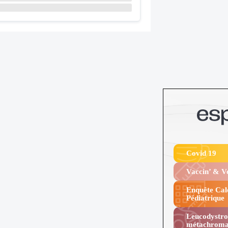
Covid 19
Vaccin’ & 
Enquête Cal
Pédiatrique
Leucodystro
métachroma