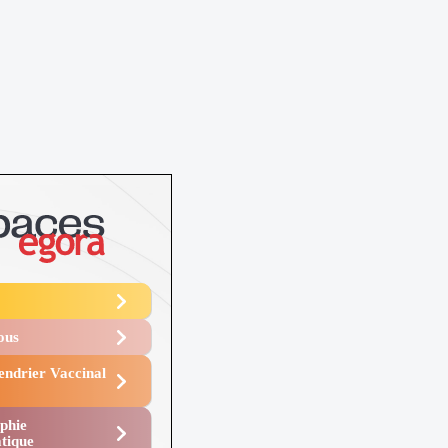
Vous
endrier Vaccinal
phie
tique