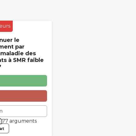
eurs
nuer le
ment par
 maladie des
s à SMR faible
?
n
77 arguments
tat