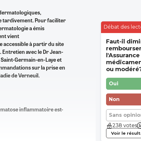
 dermatologiques,
 tardivement. Pour faciliter
Débat des lect
dermatologie a émis
nt vient
Faut-il dimi
 accessible à partir du site
rembourse
. Entretien avec le Dr Jean-
l'Assurance
 Saint-Germain-en-Laye et
médicament
mmandations sur la prise en
ou modéré
adie de Verneuil.
Oui
Non
ermatose inflammatoire est-
Sans opinio
238 votes
Voir le résul