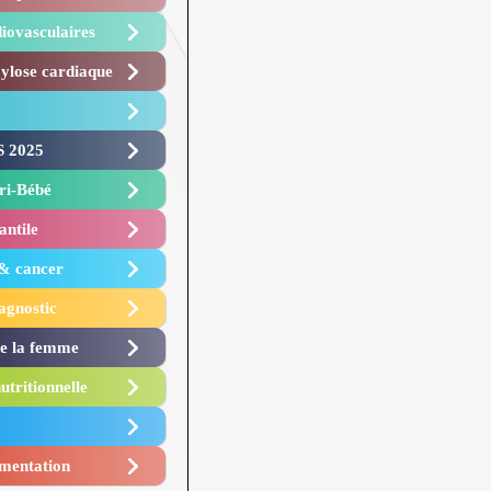
iovasculaires
lose cardiaque ​
 2025 ​
i-Bébé ​
antile
 & cancer
agnostic
de la femme
utritionnelle
mentation​