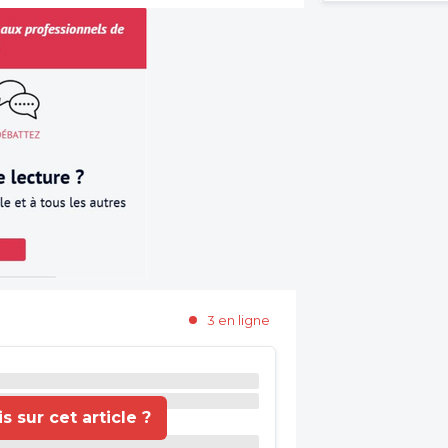
3 en ligne
 sur cet article ?