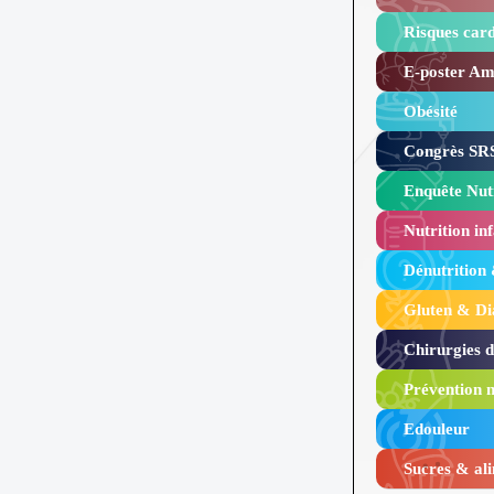
Risques card
E-poster Amy
Obésité ​
Congrès SRS
Enquête Nutr
Nutrition inf
Dénutrition
Gluten & Di
Chirurgies 
Prévention n
Edouleur​
Sucres & ali