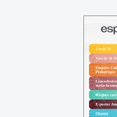
Covid 19
Vaccin’ & 
Enquête Cal
Pédiatrique
Leucodystro
métachroma
Risques card
E-poster Amy
Obésité ​