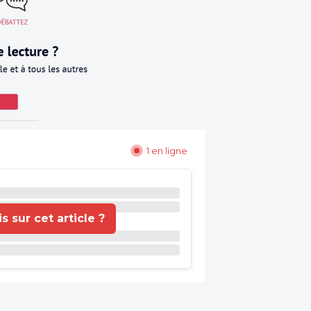
1 en ligne
 sur cet article ?