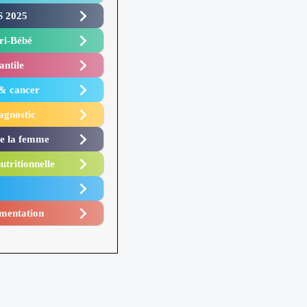
 2025 ​
i-Bébé ​
antile
 & cancer
agnostic
de la femme
utritionnelle
mentation​