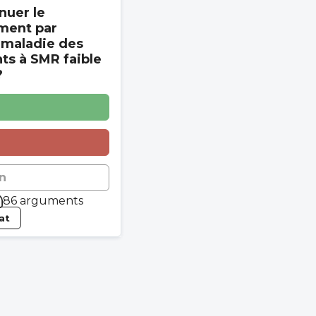
nuer le
ment par
 maladie des
s à SMR faible
?
n
86 arguments
tat