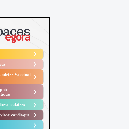
Vous
endrier Vaccinal
phie
tique
iovasculaires
lose cardiaque ​