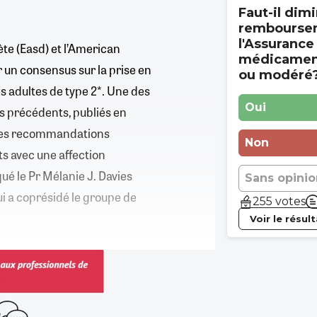
Faut-il dimi
rembourse
l'Assurance
te (Easd) et l’American
médicament
 un consensus sur la prise en
ou modéré
s adultes de type 2*. Une des
Oui
s précédents, publiés en
i des recommandations
Non
ts avec une affection
ué le Pr Mélanie J. Davies
Sans opinio
i a coprésidé le groupe de
255 votes
Voir le résul