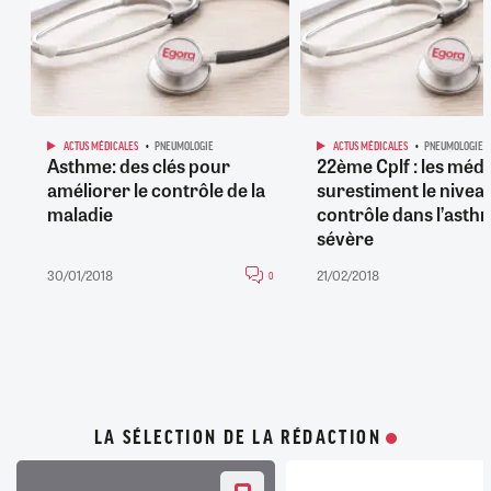
ACTUS MÉDICALES
PNEUMOLOGIE
ACTUS MÉDICALES
PNEUMOLOGIE
Asthme: des clés pour
22ème Cplf : les méd
améliorer le contrôle de la
surestiment le nivea
maladie
contrôle dans l’asth
sévère
30/01/2018
21/02/2018
0
LA SÉLECTION DE LA RÉDACTION