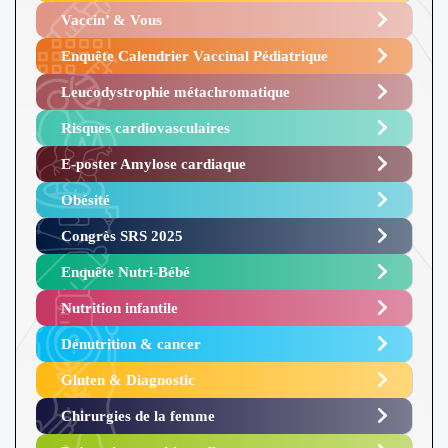
Vaccin’ & Vous
Enquête Calendrier Vaccinal Pédiatrique
Leucodystrophie métachromatique
Risques cardiovasculaires
E-poster Amylose cardiaque ​
Obésité ​
Congrès SRS 2025 ​
Enquête Nutri-Bébé ​
Nutrition infantile
Dénutrition & cancer
Gluten & Diagnostic
Chirurgies de la femme