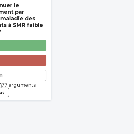
nuer le
ment par
 maladie des
s à SMR faible
?
n
77 arguments
tat