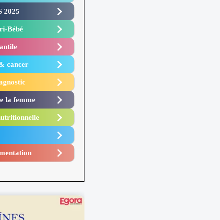
 2025 ​
i-Bébé ​
antile
 & cancer
agnostic
de la femme
utritionnelle
mentation​