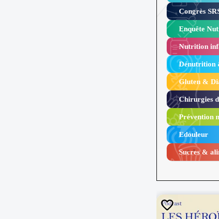
Congrès SRS
Enquête Nutr
Nutrition inf
Dénutrition
Gluten & Di
Chirurgies 
Prévention n
Edouleur​
Sucres & ali