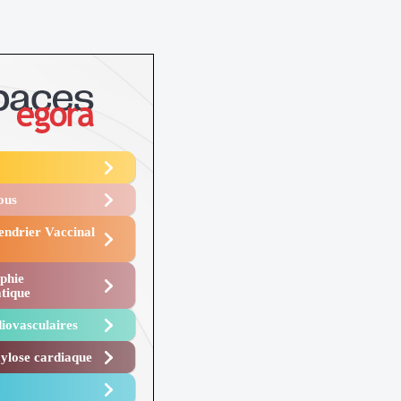
Vous
endrier Vaccinal
phie
tique
iovasculaires
lose cardiaque ​