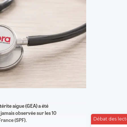
érite aigue (GEA) a été
jamais observée sur les 10
Débat des lect
France (SPF).