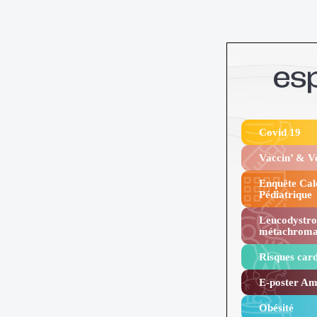
Covid 19
Vaccin’ & 
Enquête Cal
Pédiatrique
Leucodystro
métachroma
Risques card
E-poster Amy
Obésité ​