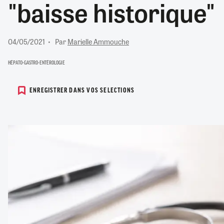
"baisse historique"
RETRAITE
RÉMUNÉRATION
04/08/2026
0
SANTÉ NUMÉRIQUE
04/05/2021
Par
Marielle Ammouche
SOCIÉTÉ
VIE CONVENTIONNELLE
HÉPATO-GASTRO-ENTÉROLOGIE
TOUT VOIR
ENREGISTRER DANS VOS SELECTIONS