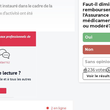
Faut-il dimi
t instauré dans le cadre de la
rembourse
 d’activité ont été
l'Assurance
médicament
ou modéré
Oui
Non
Sans opinio
236 votes
Voir le résul
2 en ligne