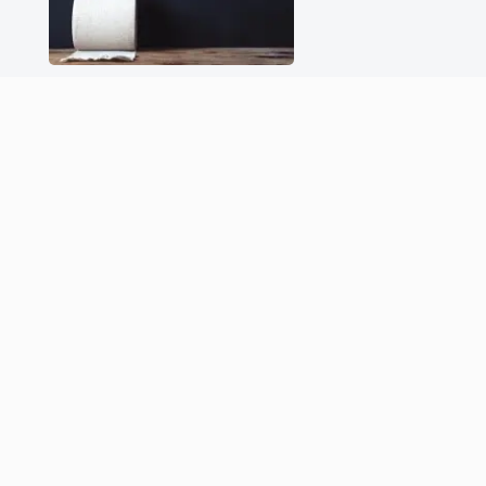
FMC
HÉPATO-GASTRO-ENTÉROLOGIE
Constipation de l’adulte
07/02/2023
INFOS
AIDE
Qui sommes-nous
FAQ Abonnement
Contact
FAQ Egora
Auteurs