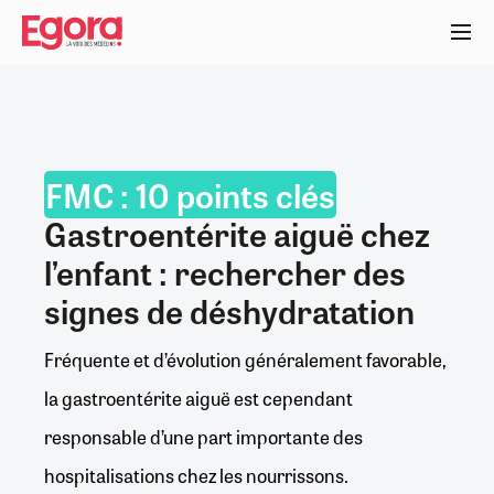
Aller
au
contenu
principal
FMC : 10 points clés
Gastroentérite aiguë chez
l’enfant : rechercher des
signes de déshydratation
Fréquente et d’évolution généralement favorable,
la gastroentérite aiguë est cependant
responsable d’une part importante des
hospitalisations chez les nourrissons.