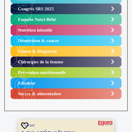
Congrès SRS 2025 ​
Enquête Nutri-Bébé ​
Nutrition infantile
Dénutrition & cancer
Gluten & Diagnostic
Chirurgies de la femme
Prévention nutritionnelle
Edouleur​
Sucres & alimentation​