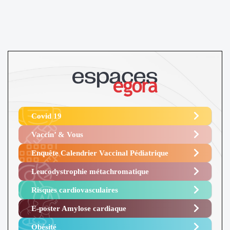
Covid 19
Vaccin’ & Vous
Enquête Calendrier Vaccinal Pédiatrique
Leucodystrophie métachromatique
Risques cardiovasculaires
E-poster Amylose cardiaque ​
Obésité ​