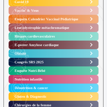
Covid 19
Vaccin’ & Vous
Enquête Calendrier Vaccinal Pédiatrique
Leucodystrophie métachromatique
Risques cardiovasculaires
E-poster Amylose cardiaque ​
Obésité ​
Congrès SRS 2025 ​
Enquête Nutri-Bébé ​
Nutrition infantile
Dénutrition & cancer
Gluten & Diagnostic
Chirurgies de la femme