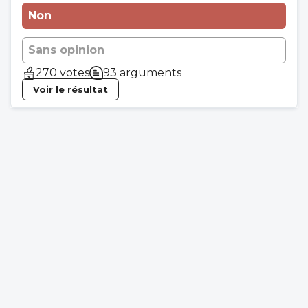
Non
Sans opinion
270 votes
93 arguments
Voir le résultat