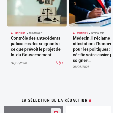
JUDICIAIRE
DÉONTOLOGIE
POLITIQUES
DÉONTOLOGIE
Contrôle des antécédents
Médecin, il réclame 
judiciaires des soignants :
attestation d’honorab
ce que prévoit le projet de
pour les politiques : 
loi du Gouvernement
vérifie votre casier 
soigner...
02/06/2026
3
08/05/2026
LA SÉLECTION DE LA RÉDACTION