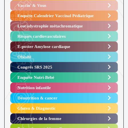
Vaccin’ & Vous
Enquête Calendrier Vaccinal Pédiatrique
Leucodystrophie métachromatique
Risques cardiovasculaires
E-poster Amylose cardiaque ​
Obésité ​
Congrès SRS 2025 ​
Enquête Nutri-Bébé ​
Nutrition infantile
Dénutrition & cancer
Gluten & Diagnostic
Chirurgies de la femme