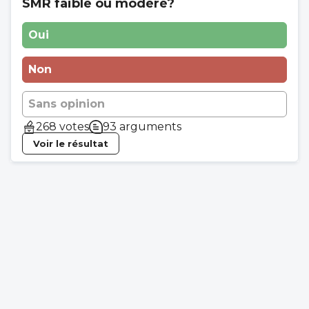
SMR faible ou modéré?
Oui
Non
Sans opinion
268 votes
93 arguments
Voir le résultat