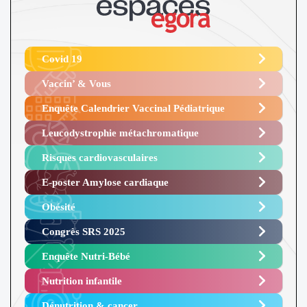
Covid 19
Vaccin’ & Vous
Enquête Calendrier Vaccinal Pédiatrique
Leucodystrophie métachromatique
Risques cardiovasculaires
E-poster Amylose cardiaque ​
Obésité ​
Congrès SRS 2025 ​
Enquête Nutri-Bébé ​
Nutrition infantile
Dénutrition & cancer