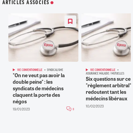
ARTICLES ASSOCIÉS
VIE CONVENTIONNELLE
SYNDICALISME
VIE CONVENTIONNELLE
"On ne veut pas avoir la
ASSURANCE MALADIE / MUTUELLES
Six questions sur ce
double peine" : les
"règlement arbitral"
syndicats de médecins
redoutent tant les
claquent la porte des
médecins libéraux
négos
10/02/2023
19/01/2023
0