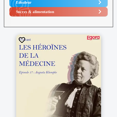
Edouleur​
Sucres & alimentation​