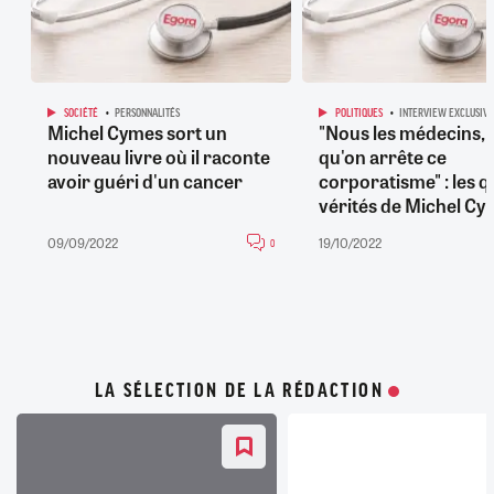
SOCIÉTÉ
PERSONNALITÉS
POLITIQUES
INTERVIEW EXCLUSIVE
Michel Cymes sort un
"Nous les médecins, i
nouveau livre où il raconte
qu'on arrête ce
avoir guéri d'un cancer
corporatisme" : les q
vérités de Michel Cy
09/09/2022
19/10/2022
0
LA SÉLECTION DE LA RÉDACTION