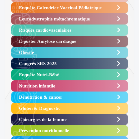
Enquête Calendrier Vaccinal Pédiatrique
Leucodystrophie métachromatique
Risques cardiovasculaires
E-poster Amylose cardiaque ​
Obésité ​
Congrès SRS 2025 ​
Enquête Nutri-Bébé ​
Nutrition infantile
Dénutrition & cancer
Gluten & Diagnostic
Chirurgies de la femme
Prévention nutritionnelle