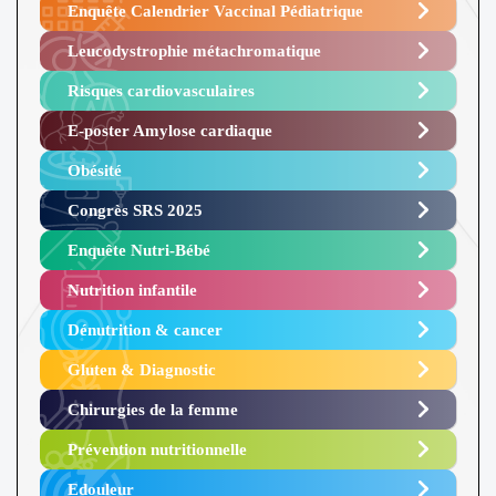
Enquête Calendrier Vaccinal Pédiatrique
Leucodystrophie métachromatique
Risques cardiovasculaires
E-poster Amylose cardiaque ​
Obésité ​
Congrès SRS 2025 ​
Enquête Nutri-Bébé ​
Nutrition infantile
Dénutrition & cancer
Gluten & Diagnostic
Chirurgies de la femme
Prévention nutritionnelle
Edouleur​