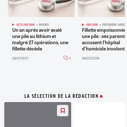
ACCÈS AUX SOINS
PATIENTS
JUDICIAIRE
FAITS DIVERS / JUSTICE
Un an après avoir avalé
Fillette empoisonnée
une pile au lithium et
une pile : ses parents
malgré 27 opérations, une
accusent l’hôpital
fillette décède
d’homicide involonta
28/07/2017
26/03/2018
0
LA SÉLECTION DE LA RÉDACTION