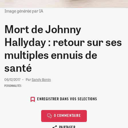
Image générée par IA
Mort de Johnny
Hallyday : retour sur ses
multiples ennuis de
santé
06/12/2017
Par
Sandy Bonin
PERSONNALITÉS
ENREGISTRER DANS VOS SELECTIONS
0 COMMENTAIRE
Copier le lien
PARTAGER