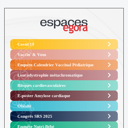
Covid 19
Vaccin’ & Vous
Enquête Calendrier Vaccinal Pédiatrique
Leucodystrophie métachromatique
Risques cardiovasculaires
E-poster Amylose cardiaque ​
Obésité ​
Congrès SRS 2025 ​
Enquête Nutri-Bébé ​