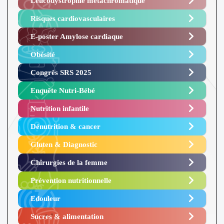
Leucodystrophie métachromatique
Risques cardiovasculaires
E-poster Amylose cardiaque ​
Obésité ​
Congrès SRS 2025 ​
Enquête Nutri-Bébé ​
Nutrition infantile
Dénutrition & cancer
Gluten & Diagnostic
Chirurgies de la femme
Prévention nutritionnelle
Edouleur​
Sucres & alimentation​