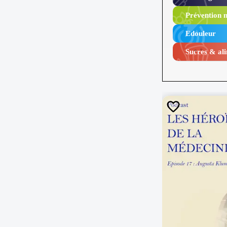
Prévention n
Edouleur​
Sucres & ali