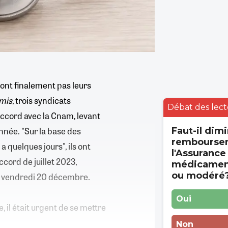
ont finalement pas leurs
emis
, trois syndicats
Débat des lect
accord avec la Cnam, levant
année. "Sur la base des
Faut-il dimi
rembourse
a quelques jours", ils ont
l'Assurance
cord de juillet 2023,
médicament
ou modéré
e vendredi 20 décembre.
Oui
, il était urgent de se mettre
Non