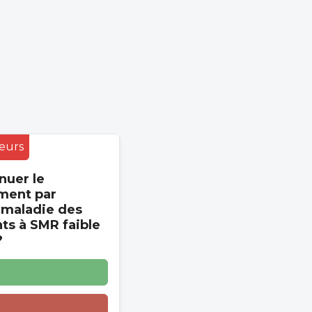
eurs
nuer le
ment par
 maladie des
s à SMR faible
?