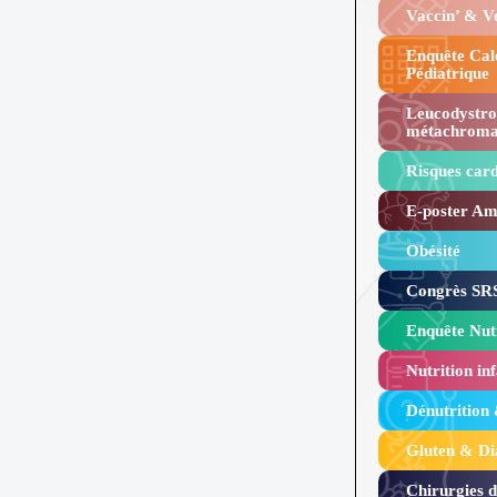
Vaccin’ & 
Enquête Cal
Pédiatrique
Leucodystro
métachroma
Risques card
E-poster Amy
Obésité ​
Congrès SRS
Enquête Nutr
Nutrition inf
Dénutrition
Gluten & Di
Chirurgies 