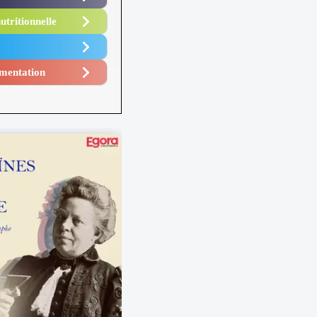
utritionnelle
mentation​