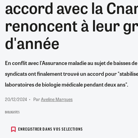
accord avec la Cna
RETRAITE
RÉMUNÉRATION
04/08/2026
0
renoncent à leur gr
SANTÉ NUMÉRIQUE
SOCIÉTÉ
d'année
VIE CONVENTIONNELLE
TOUT VOIR
En conflit avec l'Assurance maladie au sujet de baisses d
syndicats ont finalement trouvé un accord pour "stabilis
laboratoires de biologie médicale pendant deux ans".
20/12/2024
Par
Aveline Marques
BIOLOGISTES
ENREGISTRER DANS VOS SELECTIONS