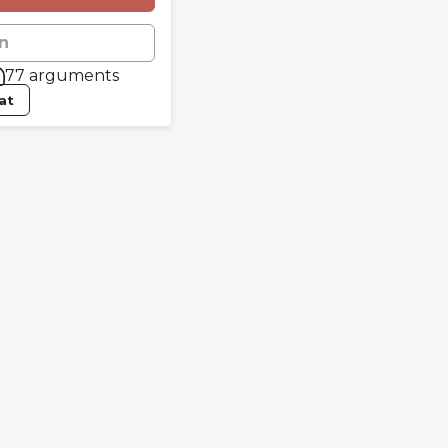
n
77 arguments
tat