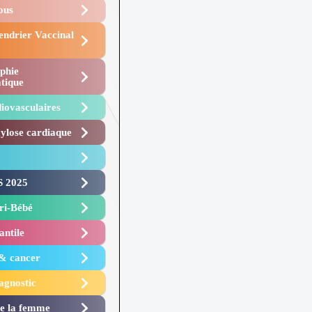
Vous
endrier Vaccinal
phie
tique
iovasculaires
lose cardiaque ​
 2025 ​
i-Bébé ​
antile
 & cancer
agnostic
de la femme