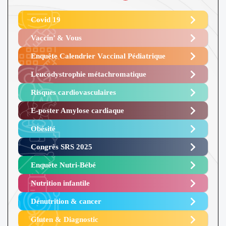
Covid 19
Vaccin’ & Vous
Enquête Calendrier Vaccinal Pédiatrique
Leucodystrophie métachromatique
Risques cardiovasculaires
E-poster Amylose cardiaque ​
Obésité ​
Congrès SRS 2025 ​
Enquête Nutri-Bébé ​
Nutrition infantile
Dénutrition & cancer
Gluten & Diagnostic