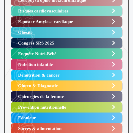
Leucodystrophie métachromatique
Risques cardiovasculaires
E-poster Amylose cardiaque ​
Obésité ​
Congrès SRS 2025 ​
Enquête Nutri-Bébé ​
Nutrition infantile
Dénutrition & cancer
Gluten & Diagnostic
Chirurgies de la femme
Prévention nutritionnelle
Edouleur​
Sucres & alimentation​