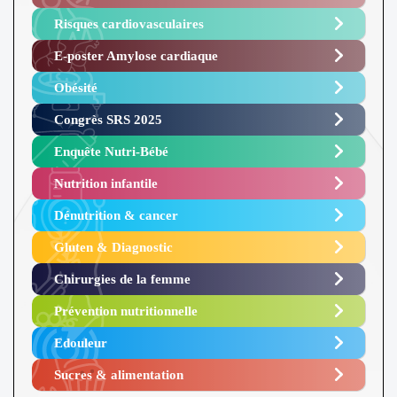
Risques cardiovasculaires
E-poster Amylose cardiaque ​
Obésité ​
Congrès SRS 2025 ​
Enquête Nutri-Bébé ​
Nutrition infantile
Dénutrition & cancer
Gluten & Diagnostic
Chirurgies de la femme
Prévention nutritionnelle
Edouleur​
Sucres & alimentation​