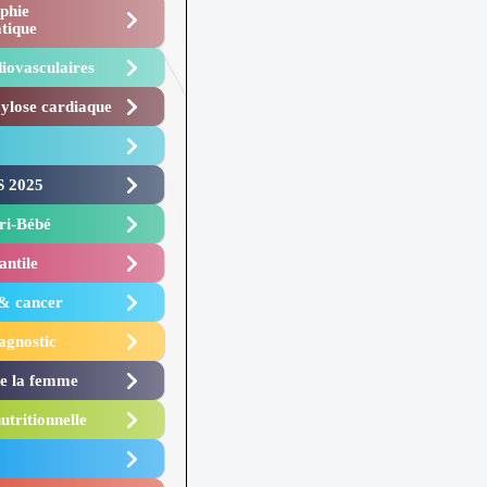
phie
tique
iovasculaires
lose cardiaque ​
 2025 ​
i-Bébé ​
antile
 & cancer
agnostic
de la femme
utritionnelle