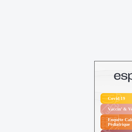
Covid 19
Vaccin’ & 
Enquête Cal
Pédiatrique