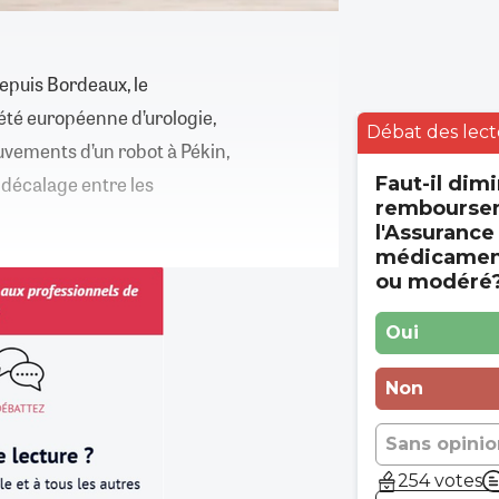
epuis Bordeaux, le
iété européenne d’urologie,
Débat des lect
vements d’un robot à Pékin,
 décalage entre les
Faut-il dimi
rembourse
l'Assurance
médicament
ou modéré
Oui
Non
Sans opinio
254 votes