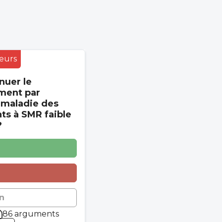
eurs
nuer le
ment par
 maladie des
s à SMR faible
?
n
86 arguments