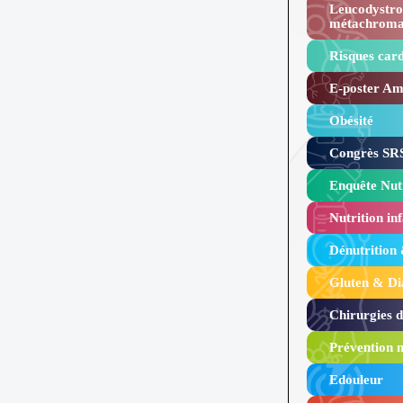
Leucodystro
métachroma
Risques card
E-poster Amy
Obésité ​
Congrès SRS
Enquête Nutr
Nutrition inf
Dénutrition
Gluten & Di
Chirurgies 
Prévention n
Edouleur​