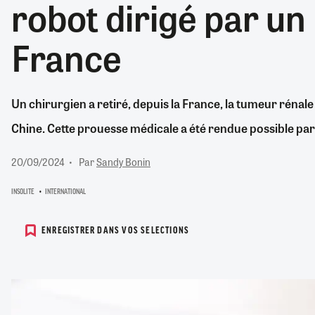
robot dirigé par u
RETRAITE
RÉMUNÉRATION
04/08/2026
0
France
SANTÉ NUMÉRIQUE
SOCIÉTÉ
VIE CONVENTIONNELLE
Un chirurgien a retiré, depuis la France, la tumeur rénale 
TOUT VOIR
Chine. Cette prouesse médicale a été rendue possible par l
20/09/2024
Par
Sandy Bonin
INSOLITE
INTERNATIONAL
ENREGISTRER DANS VOS SELECTIONS