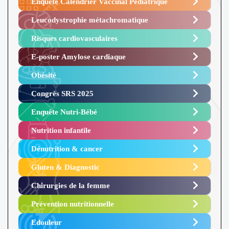
Enquête Calendrier Vaccinal Pédiatrique
Leucodystrophie métachromatique
Risques cardiovasculaires
E-poster Amylose cardiaque ​
Obésité ​
Congrès SRS 2025 ​
Enquête Nutri-Bébé ​
Nutrition infantile
Dénutrition & cancer
Gluten & Diagnostic
Chirurgies de la femme
Prévention nutritionnelle
Edouleur​