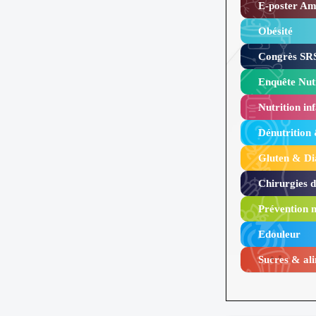
E-poster Amy
Obésité ​
Congrès SRS
Enquête Nutr
Nutrition inf
Dénutrition
Gluten & Di
Chirurgies 
Prévention n
Edouleur​
Sucres & ali