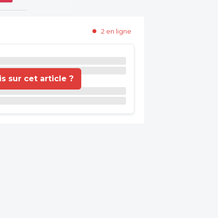
2 en ligne
 sur cet article ?