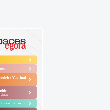
Vous
endrier Vaccinal
phie
tique
iovasculaires