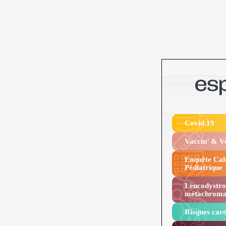
Covid 19
Vaccin’ & 
Enquête Cal
Pédiatrique
Leucodystro
métachroma
Risques card