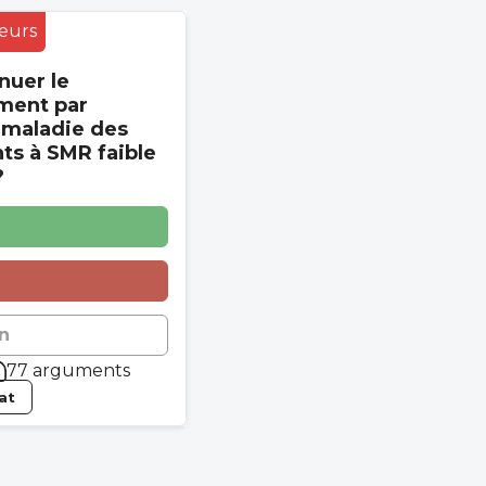
eurs
nuer le
ment par
 maladie des
s à SMR faible
?
n
77 arguments
tat