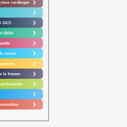
lose cardiaque ​
 2025 ​
i-Bébé ​
antile
 & cancer
agnostic
de la femme
utritionnelle
mentation​