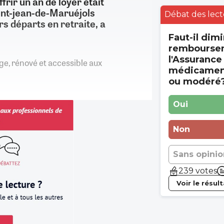
rir un an de loyer était
int-jean-de-Maruéjols
Débat des lect
s départs en retraite, a
Faut-il dimi
rembourse
l'Assurance
age, rénové et accessible aux
médicament
ou modéré
Oui
Non
Sans opinio
239 votes
Voir le résul