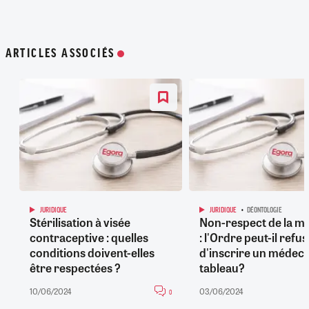
ARTICLES ASSOCIÉS
JURIDIQUE
JURIDIQUE
DÉONTOLOGIE
Stérilisation à visée
Non-respect de la mo
contraceptive : quelles
: l'Ordre peut-il refu
conditions doivent-elles
d'inscrire un médeci
être respectées ?
tableau?
10/06/2024
03/06/2024
0