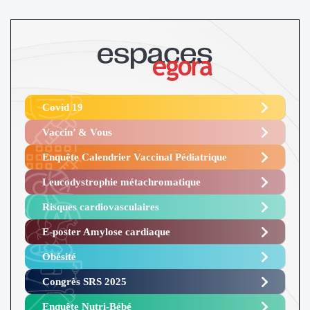
Covid 19
Vaccin’ & Vous
Enquête Calendrier Vaccinal Pédiatrique
Leucodystrophie métachromatique
Risques cardiovasculaires
E-poster Amylose cardiaque ​
Obésité ​
Congrès SRS 2025 ​
Enquête Nutri-Bébé ​