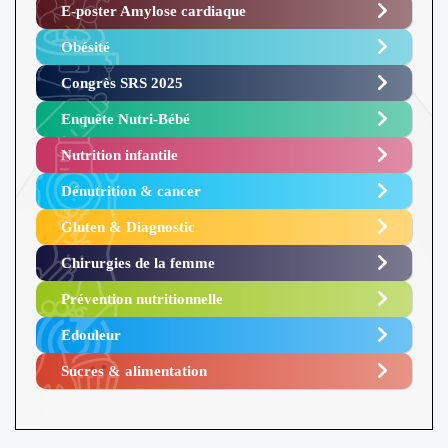
E-poster Amylose cardiaque ​
Obésité ​
Congrès SRS 2025 ​
Enquête Nutri-Bébé ​
Nutrition infantile
Dénutrition & cancer
Gluten & Diagnostic
Chirurgies de la femme
Prévention nutritionnelle
Edouleur​
Sucres & alimentation​