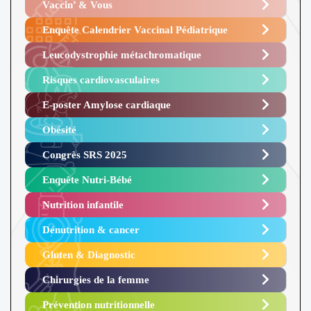
Vaccin’ & Vous
Enquête Calendrier Vaccinal Pédiatrique
Leucodystrophie métachromatique
Risques cardiovasculaires
E-poster Amylose cardiaque ​
Obésité ​
Congrès SRS 2025 ​
Enquête Nutri-Bébé ​
Nutrition infantile
Dénutrition & cancer
Gluten & Diagnostic
Chirurgies de la femme
Prévention nutritionnelle